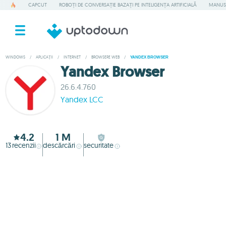
CAPCUT
ROBOȚI DE CONVERSAȚIE BAZAȚI PE INTELIGENȚA ARTIFICIALĂ
MANUS
WINDOWS
/
APLICAȚII
/
INTERNET
/
BROWSERE WEB
/
YANDEX BROWSER
Yandex Browser
26.6.4.760
Yandex LCC
4.2
1 M
13
recenzii
descărcări
securitate