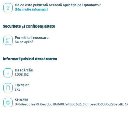
De ce este publicată această aplicație pe Uptodown?
(Mai multe informatii)
Securitate și confidențialitate
Permisiuni necesare
Nu se aplică
Informații privind descărcarea
Descărcări
1.008.162
Tip fișier
EXE
SHA256
0468ea661ae7936e75bd30d6007e43b03d2c316ffbee8153b60c228e54fb73