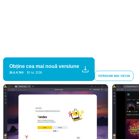
Obține cea mai nouă versiune
26.6.4.760
30 Iul. 2026
VERSIUNI MAI VECHI