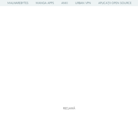
MALWAREBYTES
MANGA APPS
ANKI
URBAN VPN
APLICAȚII OPEN SOURCE
RECLAMĂ