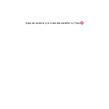
Scapi de reclame și ai multe alte beneficii cu Turbo