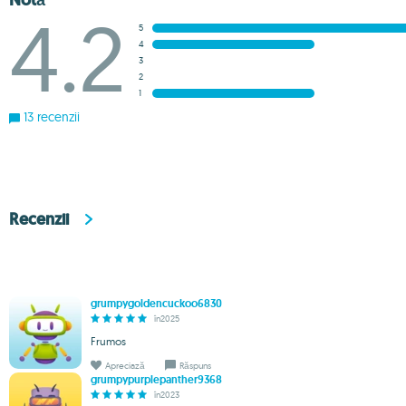
Notă
4.2
5
4
3
2
1
13 recenzii
Recenzii
grumpygoldencuckoo6830
în2025
Frumos
Apreciază
Răspuns
grumpypurplepanther9368
în2023